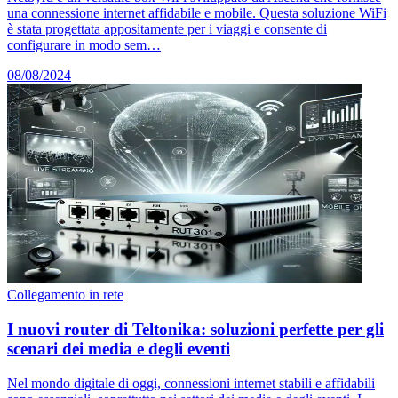
una connessione internet affidabile e mobile. Questa soluzione WiFi
è stata progettata appositamente per i viaggi e consente di
configurare in modo sem…
08/08/2024
Collegamento in rete
I nuovi router di Teltonika: soluzioni perfette per gli
scenari dei media e degli eventi
Nel mondo digitale di oggi, connessioni internet stabili e affidabili