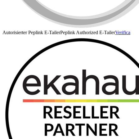
Autorisierter Peplink E-Tailer
Peplink Authorized E-Tailer
Verifica