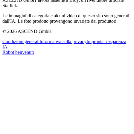
ASCEND GmbH lavora insieme a Brdy, un rivenditore ufficiale
Starlink.
Le immagini di categoria e alcuni video di questo sito sono generati
dall'IA. Le foto prodotto provengono invariate dai produttori.
© 2026 ASCEND GmbH
Condizioni generali
Informativa sulla privacy
Impronta
Trasparenza
IA
Robot benvenuti