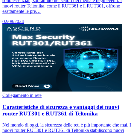
sono essenziali, soprattutto nei settori dei media e degli eventi. I
nuovi router Teltonika, come il RUT361 e il RUT301, offrono
esattamente le pre…
02/08/2024
Collegamento in rete
Caratteristiche di sicurezza e vantaggi dei nuovi
router RUT301 e RUT361 di Teltonika
Nel mondo di oggi, la sicurezza delle reti è più importante che mai. I
nuovi router RUT301 e RUT361 di Teltonika stabiliscono nuovi