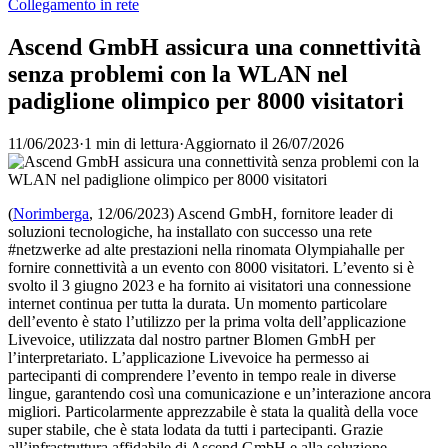
Collegamento in rete
Ascend GmbH assicura una connettività
senza problemi con la WLAN nel
padiglione olimpico per 8000 visitatori
11/06/2023
·
1 min di lettura
·
Aggiornato il
26/07/2026
(
Norimberga
, 12/06/2023) Ascend GmbH, fornitore leader di
soluzioni tecnologiche, ha installato con successo una rete
#netzwerke ad alte prestazioni nella rinomata Olympiahalle per
fornire connettività a un evento con 8000 visitatori. L’evento si è
svolto il 3 giugno 2023 e ha fornito ai visitatori una connessione
internet continua per tutta la durata. Un momento particolare
dell’evento è stato l’utilizzo per la prima volta dell’applicazione
Livevoice, utilizzata dal nostro partner Blomen GmbH per
l’interpretariato. L’applicazione Livevoice ha permesso ai
partecipanti di comprendere l’evento in tempo reale in diverse
lingue, garantendo così una comunicazione e un’interazione ancora
migliori. Particolarmente apprezzabile è stata la qualità della voce
super stabile, che è stata lodata da tutti i partecipanti. Grazie
all’infrastruttura affidabile di Ascend GmbH e alla soluzione