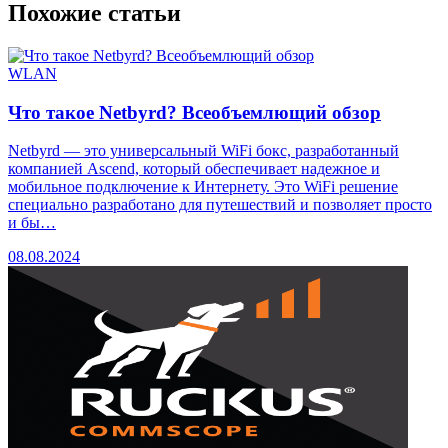
Похожие статьи
WLAN
Что такое Netbyrd? Всеобъемлющий обзор
Netbyrd — это универсальный WiFi бокс, разработанный
компанией Ascend, который обеспечивает надежное и
мобильное подключение к Интернету. Это WiFi решение
специально разработано для путешествий и позволяет просто
и бы…
08.08.2024