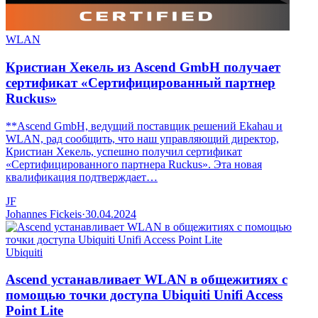
WLAN
Кристиан Хекель из Ascend GmbH получает
сертификат «Сертифицированный партнер
Ruckus»
**Ascend GmbH, ведущий поставщик решений Ekahau и
WLAN, рад сообщить, что наш управляющий директор,
Кристиан Хекель, успешно получил сертификат
«Сертифицированного партнера Ruckus». Эта новая
квалификация подтверждает…
JF
Johannes Fickeis
·
30.04.2024
Ubiquiti
Ascend устанавливает WLAN в общежитиях с
помощью точки доступа Ubiquiti Unifi Access
Point Lite