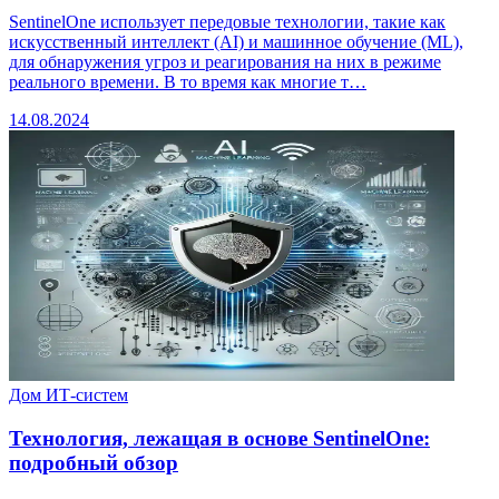
SentinelOne использует передовые технологии, такие как
искусственный интеллект (AI) и машинное обучение (ML),
для обнаружения угроз и реагирования на них в режиме
реального времени. В то время как многие т…
14.08.2024
Дом ИТ-систем
Технология, лежащая в основе SentinelOne:
подробный обзор