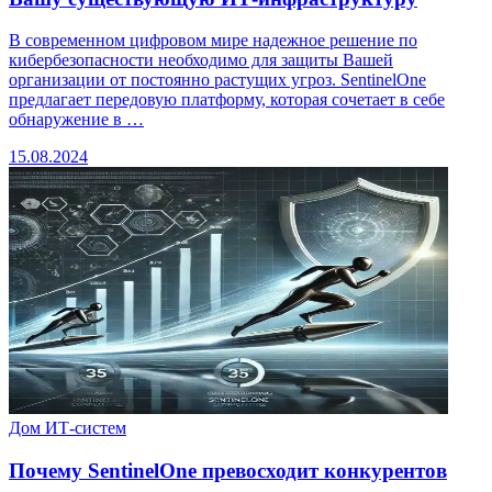
В современном цифровом мире надежное решение по
кибербезопасности необходимо для защиты Вашей
организации от постоянно растущих угроз. SentinelOne
предлагает передовую платформу, которая сочетает в себе
обнаружение в …
15.08.2024
Дом ИТ-систем
Почему SentinelOne превосходит конкурентов