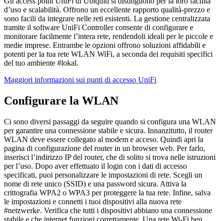
Gli access point UniFi di Ubiquiti si distinguono per la loro facilità
d’uso e scalabilità. Offrono un eccellente rapporto qualità-prezzo e
sono facili da integrare nelle reti esistenti. La gestione centralizzata
tramite il software UniFi Controller consente di configurare e
monitorare facilmente l’intera rete, rendendoli ideali per le piccole e
medie imprese. Entrambe le opzioni offrono soluzioni affidabili e
potenti per la tua rete WLAN WiFi, a seconda dei requisiti specifici
del tuo ambiente #lokal.
Maggiori informazioni sui punti di accesso UniFi
Configurare la WLAN
Ci sono diversi passaggi da seguire quando si configura una WLAN
per garantire una connessione stabile e sicura. Innanzitutto, il router
WLAN deve essere collegato al modem e acceso. Quindi apri la
pagina di configurazione del router in un browser web. Per farlo,
inserisci l’indirizzo IP del router, che di solito si trova nelle istruzioni
per l’uso. Dopo aver effettuato il login con i dati di accesso
specificati, puoi personalizzare le impostazioni di rete. Scegli un
nome di rete unico (SSID) e una password sicura. Attiva la
crittografia WPA2 o WPA3 per proteggere la tua rete. Infine, salva
le impostazioni e connetti i tuoi dispositivi alla nuova rete
#netzwerke. Verifica che tutti i dispositivi abbiano una connessione
stabile e che internet funzioni correttamente. Una rete Wi-Fi ben