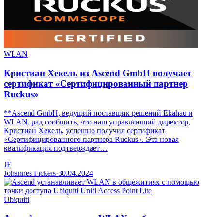
WLAN
Кристиан Хекель из Ascend GmbH получает
сертификат «Сертифицированный партнер
Ruckus»
**Ascend GmbH, ведущий поставщик решений Ekahau и
WLAN, рад сообщить, что наш управляющий директор,
Кристиан Хекель, успешно получил сертификат
«Сертифицированного партнера Ruckus». Эта новая
квалификация подтверждает…
JF
Johannes Fickeis
·
30.04.2024
Ubiquiti