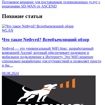
Потоковое вещание для поставщиков телевизионных услуг с
решениями SD-WAN от ASCEND
Похожие статьи
WLAN
Что такое Netbyrd? Всеобъемлющий обзор
Netbyrd — это универсальный WiFi бокс, разработанный
компанией Ascend, который обеспечивает надежное и
мобильное подключение к Интернету. Это WiFi решение
специально разработано для путешествий и позволяет просто
и бы…
08.08.2024