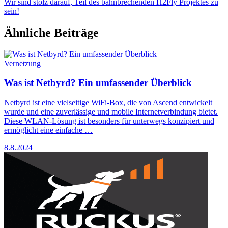
Wir sind stolz darauf, Teil des bahnbrechenden H2Fly Projektes zu
sein!
Ähnliche Beiträge
Vernetzung
Was ist Netbyrd? Ein umfassender Überblick
Netbyrd ist eine vielseitige WiFi-Box, die von Ascend entwickelt
wurde und eine zuverlässige und mobile Internetverbindung bietet.
Diese WLAN-Lösung ist besonders für unterwegs konzipiert und
ermöglicht eine einfache …
8.8.2024