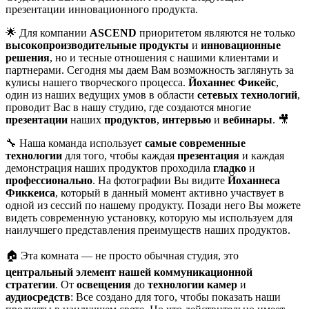
презентации инновационного продукта.
🌟 Для компании
ASCEND
приоритетом являются не только
высокопроизводительные продукты
и
инновационные
решения
, но и тесные отношения с нашими клиентами и
партнерами. Сегодня мы даем Вам возможность заглянуть за
кулисы нашего творческого процесса.
Йоханнес Фикейс
,
один из наших ведущих умов в области
сетевых технологий
,
проводит Вас в нашу студию, где создаются многие
презентации
наших
продуктов
,
интервью
и
вебинары
. 🎥
🔧 Наша команда использует
самые современные
технологии
для того, чтобы каждая
презентация
и каждая
демонстрация наших продуктов проходила
гладко
и
профессионально
. На фотографии Вы видите
Йоханнеса
Фиккеиса
, который в данный момент активно участвует в
одной из сессий по нашему продукту. Позади него Вы можете
видеть современную установку, которую мы используем для
наилучшего представления преимуществ наших продуктов.
🏠 Эта комната — не просто обычная студия, это
центральный элемент нашей коммуникационной
стратегии
. От
освещения
до
технологии камер
и
аудиосредств
: Все создано для того, чтобы показать наши