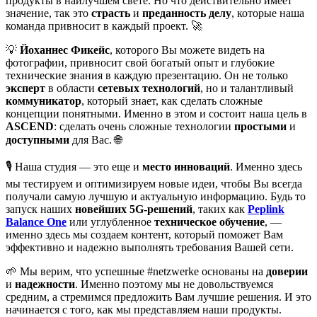
продукты в наилучшем свете. Но что действительно имеет
значение, так это
страсть
и
преданность делу
, которые наша
команда привносит в каждый проект. 🚀
💡
Йоханнес Фикейс
, которого Вы можете видеть на
фотографии, привносит свой богатый опыт и глубокие
технические знания в каждую презентацию. Он не только
эксперт
в области
сетевых технологий
, но и талантливый
коммуникатор
, который знает, как сделать сложные
концепции понятными. Именно в этом и состоит наша цель в
ASCEND
: сделать очень сложные технологии
простыми
и
доступными
для Вас. 🌐
🎙️ Наша студия — это еще и
место инноваций
. Именно здесь
мы тестируем и оптимизируем новые идеи, чтобы Вы всегда
получали самую лучшую и актуальную информацию. Будь то
запуск наших
новейших 5G-решений
, таких как
Peplink
Balance One
или углубленное
техническое обучение
, —
именно здесь мы создаем контент, который поможет Вам
эффективно и надежно выполнять требования Вашей сети.
🌱 Мы верим, что успешные #netzwerke основаны на
доверии
и
надежности
. Именно поэтому мы не довольствуемся
средним, а стремимся предложить Вам лучшие решения. И это
начинается с того, как мы представляем наши продукты.