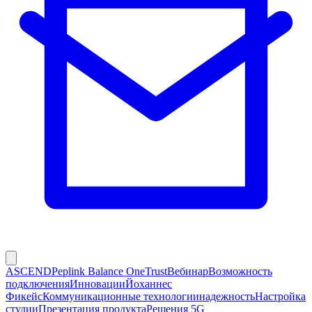
ASCEND
Peplink Balance One
Trust
Вебинар
Возможность
подключения
Инновации
Йоханнес
Фикейс
Коммуникационные технологии
надежность
Настройка
студии
Презентация продукта
Решения 5G