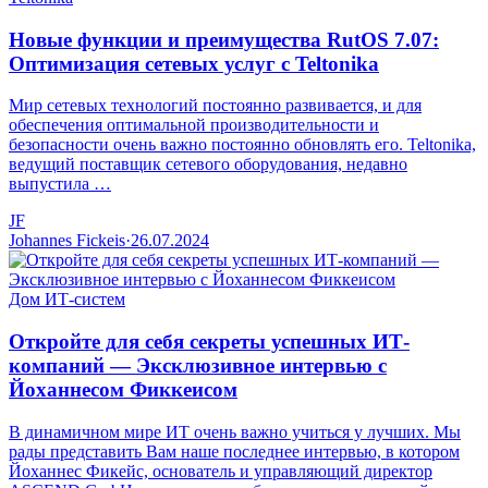
Новые функции и преимущества RutOS 7.07:
Оптимизация сетевых услуг с Teltonika
Мир сетевых технологий постоянно развивается, и для
обеспечения оптимальной производительности и
безопасности очень важно постоянно обновлять его. Teltonika,
ведущий поставщик сетевого оборудования, недавно
выпустила …
JF
Johannes Fickeis
·
26.07.2024
Дом ИТ-систем
Откройте для себя секреты успешных ИТ-
компаний — Эксклюзивное интервью с
Йоханнесом Фиккеисом
В динамичном мире ИТ очень важно учиться у лучших. Мы
рады представить Вам наше последнее интервью, в котором
Йоханнес Фикейс, основатель и управляющий директор