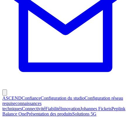
ASCEND
Confiance
Configuration du studio
Configuration réseau
requise
connaissances
techniques
Connectivité
Fiabilité
Innovation
Johannes Fickeis
Peplink
Balance One
Présentation des produits
Solutions 5G