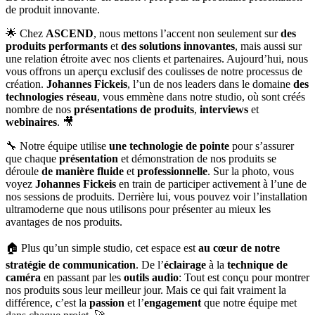
de produit innovante.
🌟 Chez
ASCEND
, nous mettons l’accent non seulement sur
des
produits performants
et
des solutions innovantes
, mais aussi sur
une relation étroite avec nos clients et partenaires. Aujourd’hui, nous
vous offrons un aperçu exclusif des coulisses de notre processus de
création.
Johannes Fickeis
, l’un de nos leaders dans le domaine
des
technologies réseau
, vous emmène dans notre studio, où sont créés
nombre de nos
présentations de produits
,
interviews
et
webinaires
. 🎥
🔧 Notre équipe utilise
une technologie de pointe
pour s’assurer
que chaque
présentation
et démonstration de nos produits se
déroule
de
manière
fluide
et
professionnelle
. Sur la photo, vous
voyez
Johannes Fickeis
en train de participer activement à l’une de
nos sessions de produits. Derrière lui, vous pouvez voir l’installation
ultramoderne que nous utilisons pour présenter au mieux les
avantages de nos produits.
🏠 Plus qu’un simple studio, cet espace est
au cœur de notre
stratégie de communication
. De l’
éclairage
à la
technique de
caméra
en passant par les
outils audio
: Tout est conçu pour montrer
nos produits sous leur meilleur jour. Mais ce qui fait vraiment la
différence, c’est la
passion
et l’
engagement
que notre équipe met