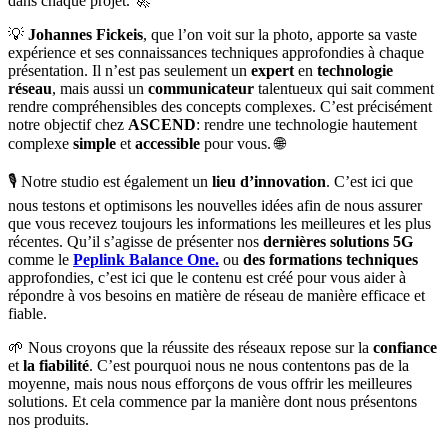
dans chaque projet. 🚀
💡
Johannes Fickeis
, que l’on voit sur la photo, apporte sa vaste
expérience et ses connaissances techniques approfondies à chaque
présentation. Il n’est pas seulement un
expert
en
technologie
réseau
, mais aussi un
communicateur
talentueux qui sait comment
rendre compréhensibles des concepts complexes. C’est précisément
notre objectif chez
ASCEND
: rendre une technologie hautement
complexe
simple
et
accessible
pour vous. 🌐
🎙️ Notre studio est également un
lieu d’innovation
. C’est ici que
nous testons et optimisons les nouvelles idées afin de nous assurer
que vous recevez toujours les informations les meilleures et les plus
récentes. Qu’il s’agisse de présenter nos
dernières solutions 5G
comme le
Peplink Balance One.
ou
des formations techniques
approfondies, c’est ici que le contenu est créé pour vous aider à
répondre à vos besoins en matière de réseau de manière efficace et
fiable.
🌱 Nous croyons que la réussite des réseaux repose sur la
confiance
et
la fiabilité
. C’est pourquoi nous ne nous contentons pas de la
moyenne, mais nous nous efforçons de vous offrir les meilleures
solutions. Et cela commence par la manière dont nous présentons
nos produits.