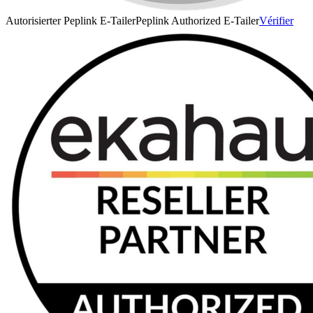
Autorisierter Peplink E-Tailer
Peplink Authorized E-Tailer
Vérifier