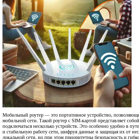
Мобильный роутер — это портативное устройство, позволяюще
мобильной сети. Такой роутер с SIM-картой представляет собой
подключаться несколько устройств. Это особенно удобно в пут
и стабильную работу сети, шифруя данные и защищая их от н
локальной сети, но при этом приоритетны безопасность и гибко