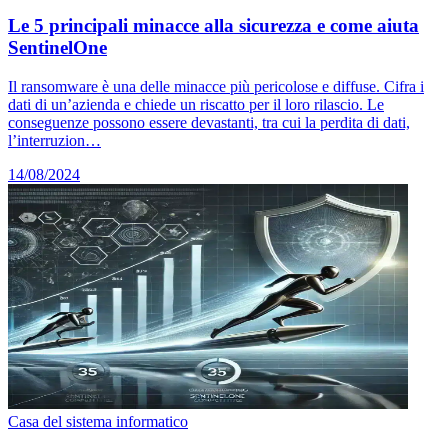
Le 5 principali minacce alla sicurezza e come aiuta
SentinelOne
Il ransomware è una delle minacce più pericolose e diffuse. Cifra i
dati di un’azienda e chiede un riscatto per il loro rilascio. Le
conseguenze possono essere devastanti, tra cui la perdita di dati,
l’interruzion…
14/08/2024
Casa del sistema informatico