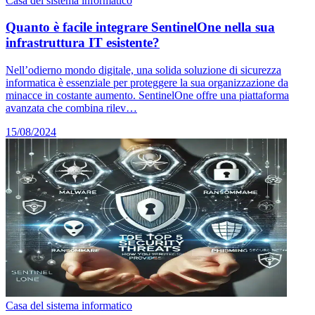
Casa del sistema informatico
Quanto è facile integrare SentinelOne nella sua
infrastruttura IT esistente?
Nell’odierno mondo digitale, una solida soluzione di sicurezza
informatica è essenziale per proteggere la sua organizzazione da
minacce in costante aumento. SentinelOne offre una piattaforma
avanzata che combina rilev…
15/08/2024
Casa del sistema informatico