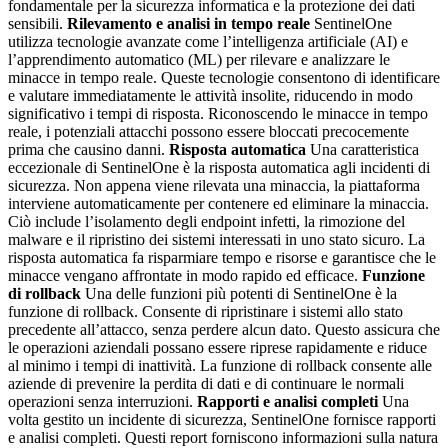
fondamentale per la sicurezza informatica e la protezione dei dati
sensibili.
Rilevamento e analisi in tempo reale
SentinelOne
utilizza tecnologie avanzate come l’intelligenza artificiale (AI) e
l’apprendimento automatico (ML) per rilevare e analizzare le
minacce in tempo reale. Queste tecnologie consentono di identificare
e valutare immediatamente le attività insolite, riducendo in modo
significativo i tempi di risposta. Riconoscendo le minacce in tempo
reale, i potenziali attacchi possono essere bloccati precocemente
prima che causino danni.
Risposta automatica
Una caratteristica
eccezionale di SentinelOne è la risposta automatica agli incidenti di
sicurezza. Non appena viene rilevata una minaccia, la piattaforma
interviene automaticamente per contenere ed eliminare la minaccia.
Ciò include l’isolamento degli endpoint infetti, la rimozione del
malware e il ripristino dei sistemi interessati in uno stato sicuro. La
risposta automatica fa risparmiare tempo e risorse e garantisce che le
minacce vengano affrontate in modo rapido ed efficace.
Funzione
di rollback
Una delle funzioni più potenti di SentinelOne è la
funzione di rollback. Consente di ripristinare i sistemi allo stato
precedente all’attacco, senza perdere alcun dato. Questo assicura che
le operazioni aziendali possano essere riprese rapidamente e riduce
al minimo i tempi di inattività. La funzione di rollback consente alle
aziende di prevenire la perdita di dati e di continuare le normali
operazioni senza interruzioni.
Rapporti e analisi completi
Una
volta gestito un incidente di sicurezza, SentinelOne fornisce rapporti
e analisi completi. Questi report forniscono informazioni sulla natura