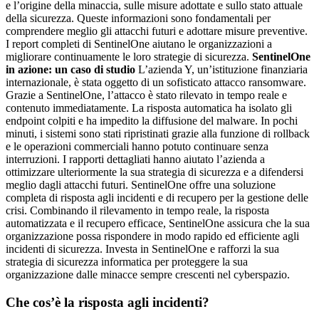
e l’origine della minaccia, sulle misure adottate e sullo stato attuale
della sicurezza. Queste informazioni sono fondamentali per
comprendere meglio gli attacchi futuri e adottare misure preventive.
I report completi di SentinelOne aiutano le organizzazioni a
migliorare continuamente le loro strategie di sicurezza.
SentinelOne
in azione: un caso di studio
L’azienda Y, un’istituzione finanziaria
internazionale, è stata oggetto di un sofisticato attacco ransomware.
Grazie a SentinelOne, l’attacco è stato rilevato in tempo reale e
contenuto immediatamente. La risposta automatica ha isolato gli
endpoint colpiti e ha impedito la diffusione del malware. In pochi
minuti, i sistemi sono stati ripristinati grazie alla funzione di rollback
e le operazioni commerciali hanno potuto continuare senza
interruzioni. I rapporti dettagliati hanno aiutato l’azienda a
ottimizzare ulteriormente la sua strategia di sicurezza e a difendersi
meglio dagli attacchi futuri. SentinelOne offre una soluzione
completa di risposta agli incidenti e di recupero per la gestione delle
crisi. Combinando il rilevamento in tempo reale, la risposta
automatizzata e il recupero efficace, SentinelOne assicura che la sua
organizzazione possa rispondere in modo rapido ed efficiente agli
incidenti di sicurezza. Investa in SentinelOne e rafforzi la sua
strategia di sicurezza informatica per proteggere la sua
organizzazione dalle minacce sempre crescenti nel cyberspazio.
Che cos’è la risposta agli incidenti?