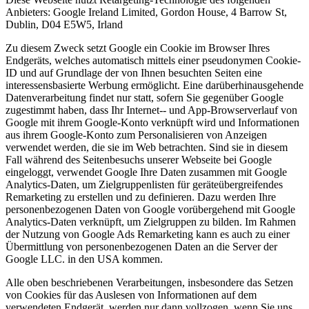
Anbieters: Google Ireland Limited, Gordon House, 4 Barrow St,
Dublin, D04 E5W5, Irland
Zu diesem Zweck setzt Google ein Cookie im Browser Ihres
Endgeräts, welches automatisch mittels einer pseudonymen Cookie-
ID und auf Grundlage der von Ihnen besuchten Seiten eine
interessensbasierte Werbung ermöglicht. Eine darüberhinausgehende
Datenverarbeitung findet nur statt, sofern Sie gegenüber Google
zugestimmt haben, dass Ihr Internet-- und App-Browserverlauf von
Google mit ihrem Google-Konto verknüpft wird und Informationen
aus ihrem Google-Konto zum Personalisieren von Anzeigen
verwendet werden, die sie im Web betrachten. Sind sie in diesem
Fall während des Seitenbesuchs unserer Webseite bei Google
eingeloggt, verwendet Google Ihre Daten zusammen mit Google
Analytics-Daten, um Zielgruppenlisten für geräteübergreifendes
Remarketing zu erstellen und zu definieren. Dazu werden Ihre
personenbezogenen Daten von Google vorübergehend mit Google
Analytics-Daten verknüpft, um Zielgruppen zu bilden. Im Rahmen
der Nutzung von Google Ads Remarketing kann es auch zu einer
Übermittlung von personenbezogenen Daten an die Server der
Google LLC. in den USA kommen.
Alle oben beschriebenen Verarbeitungen, insbesondere das Setzen
von Cookies für das Auslesen von Informationen auf dem
verwendeten Endgerät, werden nur dann vollzogen, wenn Sie uns