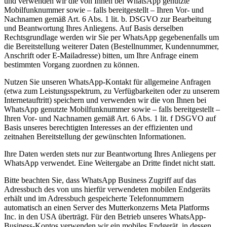
und verwenden wir die von Ihnen bei WhatsApp genutzte
Mobilfunknummer sowie – falls bereitgestellt – Ihren Vor- und
Nachnamen gemäß Art. 6 Abs. 1 lit. b. DSGVO zur Bearbeitung
und Beantwortung Ihres Anliegens. Auf Basis derselben
Rechtsgrundlage werden wir Sie per WhatsApp gegebenenfalls um
die Bereitstellung weiterer Daten (Bestellnummer, Kundennummer,
Anschrift oder E-Mailadresse) bitten, um Ihre Anfrage einem
bestimmten Vorgang zuordnen zu können.
Nutzen Sie unseren WhatsApp-Kontakt für allgemeine Anfragen
(etwa zum Leistungsspektrum, zu Verfügbarkeiten oder zu unserem
Internetauftritt) speichern und verwenden wir die von Ihnen bei
WhatsApp genutzte Mobilfunknummer sowie – falls bereitgestellt –
Ihren Vor- und Nachnamen gemäß Art. 6 Abs. 1 lit. f DSGVO auf
Basis unseres berechtigten Interesses an der effizienten und
zeitnahen Bereitstellung der gewünschten Informationen.
Ihre Daten werden stets nur zur Beantwortung Ihres Anliegens per
WhatsApp verwendet. Eine Weitergabe an Dritte findet nicht statt.
Bitte beachten Sie, dass WhatsApp Business Zugriff auf das
Adressbuch des von uns hierfür verwendeten mobilen Endgeräts
erhält und im Adressbuch gespeicherte Telefonnummern
automatisch an einen Server des Mutterkonzerns Meta Platforms
Inc. in den USA überträgt. Für den Betrieb unseres WhatsApp-
Business-Kontos verwenden wir ein mobiles Endgerät, in dessen