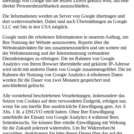
allerdings von Google um die letzten Ziffern gekürzt wird, um eine
direkte Personenbeziehbarkeit auszuschließen.
Die Informationen werden an Server von Google übertragen und
dort weiterverarbeitet. Dabei sind auch Übermittlungen an Google
LLC mit Sitz in den USA möglich.
Google nutzt die erhobenen Informationen in unserem Auftrag, um
Ihre Nutzung der Website auszuwerten, Reports über die
Websiteaktivitäten für uns zusammenzustellen und um weitere mit
der Websitenutzung und der Internetnutzung verbundene
Dienstleistungen zu erbringen. Die im Rahmen von Google
Analytics von Ihrem Browser übermittelte und gekürzte IP-Adresse
wird nicht mit anderen Daten von Google zusammengeführt. Die im
Rahmen der Nutzung von Google Analytics 4 erhobenen Daten
werden für die Dauer von zwei Monaten gespeichert und
anschließend gelöscht.
Alle vorstehend beschriebenen Verarbeitungen, insbesondere das
Setzen von Cookies auf dem verwendeten Endgerät, erfolgen nur,
wenn Sie uns hierfür Ihre ausdrückliche Einwilligung gem. Art. 6
Abs. 1 lit. a DSGVO erteilt haben. Ohne Ihre Einwilligung
unterbleibt der Einsatz von Google Analytics 4 während Ihres
Seitenbesuchs. Sie können Ihre erteilte Einwilligung mit Wirkung
für die Zukunft jederzeit widerrufen. Um Ihr Widerrufsrecht
auszuüben, deaktivieren Sie bitte diesen Dienst über das auf der