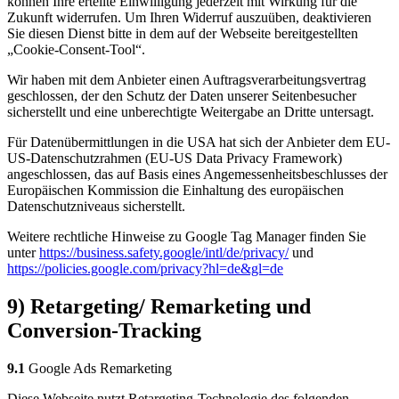
können Ihre erteilte Einwilligung jederzeit mit Wirkung für die
Zukunft widerrufen. Um Ihren Widerruf auszuüben, deaktivieren
Sie diesen Dienst bitte in dem auf der Webseite bereitgestellten
„Cookie-Consent-Tool“.
Wir haben mit dem Anbieter einen Auftragsverarbeitungsvertrag
geschlossen, der den Schutz der Daten unserer Seitenbesucher
sicherstellt und eine unberechtigte Weitergabe an Dritte untersagt.
Für Datenübermittlungen in die USA hat sich der Anbieter dem EU-
US-Datenschutzrahmen (EU-US Data Privacy Framework)
angeschlossen, das auf Basis eines Angemessenheitsbeschlusses der
Europäischen Kommission die Einhaltung des europäischen
Datenschutzniveaus sicherstellt.
Weitere rechtliche Hinweise zu Google Tag Manager finden Sie
unter
https://business.safety.google/intl/de/privacy/
und
https://policies.google.com/privacy?hl=de&gl=de
9) Retargeting/ Remarketing und
Conversion-Tracking
9.1
Google Ads Remarketing
Diese Webseite nutzt Retargeting-Technologie des folgenden