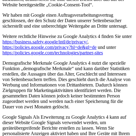
Website bereitgestellte „Cookie-Consent-Tool“.
Wir haben mit Google einen Auftragsverarbeitungsvertrag
geschlossen, der den Schutz der Daten unserer Seitenbesucher
sicherstellt und eine unberechtigte Weitergabe an Dritte untersagt.
Weitere rechtliche Hinweise zu Google Analytics 4 finden Sie unter
https://business.safety.google/intl/de/privacy/
,
https://policies.google.com/privacy?hl=de&gl=de
und unter
https://policies.google.com/technologies/partner-sites
Demografische Merkmale Google Analytics 4 nutzt die spezielle
Funktion „demografische Merkmale“ und kann darüber Statistiken
erstellen, die Aussagen über das Alter, Geschlecht und Interessen
von Seitenbesuchern treffen. Dies geschieht durch die Analyse von
Werbung und Informationen von Drittanbietern. Dadurch können
Zielgruppen für Marketingaktivitäten identifiziert werden. Die
gesammelten Daten können jedoch keiner bestimmten Person
zugeordnet werden und werden nach einer Speicherung für die
Dauer von zwei Monaten gelöscht.
Google Signals Als Erweiterung zu Google Analytics 4 kann auf
dieser Website Google Signals verwendet werden, um
geräteübergreifende Berichte erstellen zu lassen. Wenn Sie
personalisierte Anzeigen aktiviert haben und Ihre Geräte mit Ihrem