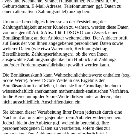
(Vor- und Nachname, Straße, Hausnummer, Postleitzahl, Ort,
Geburtsdatum, E-Mail-Adresse, Telefonnummer, ggf. Daten zu
einem alternativen Zahlungsmittel) anzugeben.
Um unser berechtigtes Interesse an der Feststellung der
Zahlungsfähigkeit unserer Kunden zu wahren, werden diese Daten
von uns gemäß Art. 6 Abs. 1 lit. f DSGVO zum Zweck einer
Bonitätsprüfung an den Anbieter weitergeleitet. Der Anbieter prüft
auf Basis der von Ihnen angegebenen persönlichen Daten sowie
weiterer Daten (wie etwa Warenkorb, Rechnungsbetrag,
Bestellhistorie, Zahlungserfahrungen), ob die von Ihnen
ausgewählte Zahlungsmöglichkeit im Hinblick auf Zahlungs-
und/oder Forderungsausfallrisiken gewährt werden kann.
Die Bonitätsauskunft kann Wahrscheinlichkeitswerte enthalten (sog.
Score-Werte). Soweit Score-Werte in das Ergebnis der
Bonitätsauskunft einfließen, haben sie ihre Grundlage in einem
wissenschaftlich anerkannten mathematisch-statistischen Verfahren.
In die Berechnung der Score-Werte fließen unter anderem, aber
nicht ausschließlich, Anschriftendaten ein.
Sie können dieser Verarbeitung Ihrer Daten jederzeit durch eine
Nachricht an uns oder gegenüber dem Anbieter widersprechen.
Jedoch bleibt der Anbieter ggf. weiterhin berechtigt, Ihre
personenbezogenen Daten zu verarbeiten, sofern dies zur
vertragsgemäßen Zahlungsabwicklung erforderlich ist. \-