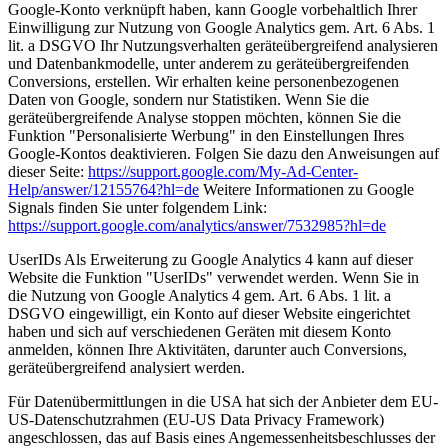
Google-Konto verknüpft haben, kann Google vorbehaltlich Ihrer
Einwilligung zur Nutzung von Google Analytics gem. Art. 6 Abs. 1
lit. a DSGVO Ihr Nutzungsverhalten geräteübergreifend analysieren
und Datenbankmodelle, unter anderem zu geräteübergreifenden
Conversions, erstellen. Wir erhalten keine personenbezogenen
Daten von Google, sondern nur Statistiken. Wenn Sie die
geräteübergreifende Analyse stoppen möchten, können Sie die
Funktion "Personalisierte Werbung" in den Einstellungen Ihres
Google-Kontos deaktivieren. Folgen Sie dazu den Anweisungen auf
dieser Seite:
https://support.google.com/My-Ad-Center-
Help/answer/12155764?hl=de
Weitere Informationen zu Google
Signals finden Sie unter folgendem Link:
https://support.google.com/analytics/answer/7532985?hl=de
UserIDs Als Erweiterung zu Google Analytics 4 kann auf dieser
Website die Funktion "UserIDs" verwendet werden. Wenn Sie in
die Nutzung von Google Analytics 4 gem. Art. 6 Abs. 1 lit. a
DSGVO eingewilligt, ein Konto auf dieser Website eingerichtet
haben und sich auf verschiedenen Geräten mit diesem Konto
anmelden, können Ihre Aktivitäten, darunter auch Conversions,
geräteübergreifend analysiert werden.
Für Datenübermittlungen in die USA hat sich der Anbieter dem EU-
US-Datenschutzrahmen (EU-US Data Privacy Framework)
angeschlossen, das auf Basis eines Angemessenheitsbeschlusses der