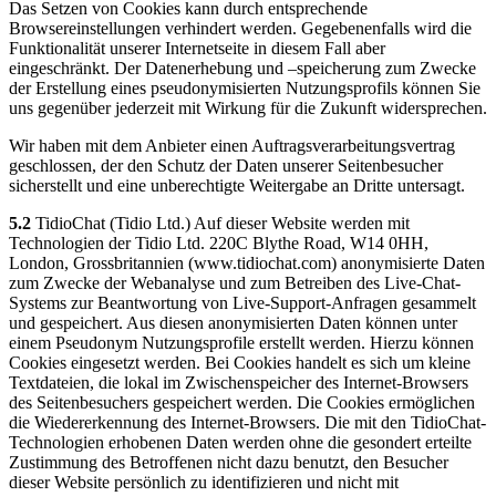
Das Setzen von Cookies kann durch entsprechende
Browsereinstellungen verhindert werden. Gegebenenfalls wird die
Funktionalität unserer Internetseite in diesem Fall aber
eingeschränkt. Der Datenerhebung und –speicherung zum Zwecke
der Erstellung eines pseudonymisierten Nutzungsprofils können Sie
uns gegenüber jederzeit mit Wirkung für die Zukunft widersprechen.
Wir haben mit dem Anbieter einen Auftragsverarbeitungsvertrag
geschlossen, der den Schutz der Daten unserer Seitenbesucher
sicherstellt und eine unberechtigte Weitergabe an Dritte untersagt.
5.2
TidioChat (Tidio Ltd.) Auf dieser Website werden mit
Technologien der Tidio Ltd. 220C Blythe Road, W14 0HH,
London, Grossbritannien (www.tidiochat.com) anonymisierte Daten
zum Zwecke der Webanalyse und zum Betreiben des Live-Chat-
Systems zur Beantwortung von Live-Support-Anfragen gesammelt
und gespeichert. Aus diesen anonymisierten Daten können unter
einem Pseudonym Nutzungsprofile erstellt werden. Hierzu können
Cookies eingesetzt werden. Bei Cookies handelt es sich um kleine
Textdateien, die lokal im Zwischenspeicher des Internet-Browsers
des Seitenbesuchers gespeichert werden. Die Cookies ermöglichen
die Wiedererkennung des Internet-Browsers. Die mit den TidioChat-
Technologien erhobenen Daten werden ohne die gesondert erteilte
Zustimmung des Betroffenen nicht dazu benutzt, den Besucher
dieser Website persönlich zu identifizieren und nicht mit