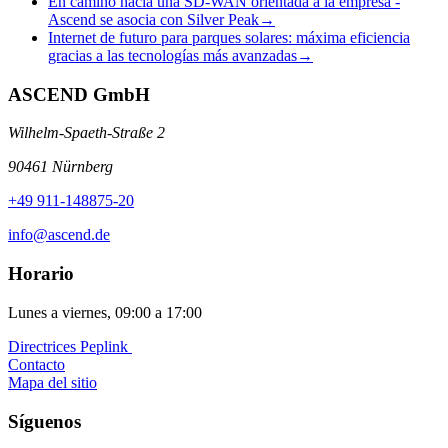
En camino hacia una SD-WAN orientada a la empresa -
Ascend se asocia con Silver Peak
→
Internet de futuro para parques solares: máxima eficiencia
gracias a las tecnologías más avanzadas
→
ASCEND GmbH
Wilhelm-Spaeth-Straße 2
90461 Nürnberg
+49 911-148875-20
info@ascend.de
Horario
Lunes a viernes, 09:00 a 17:00
Directrices Peplink ️
Contacto
Mapa del sitio
Síguenos