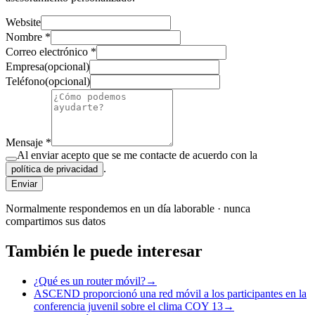
Website
Nombre
*
Correo electrónico
*
Empresa
(
opcional
)
Teléfono
(
opcional
)
Mensaje
*
Al enviar acepto que se me contacte de acuerdo con la
.
política de privacidad
Enviar
Normalmente respondemos en un día laborable · nunca
compartimos sus datos
También le puede interesar
¿Qué es un router móvil?
→
ASCEND proporcionó una red móvil a los participantes en la
conferencia juvenil sobre el clima COY 13
→