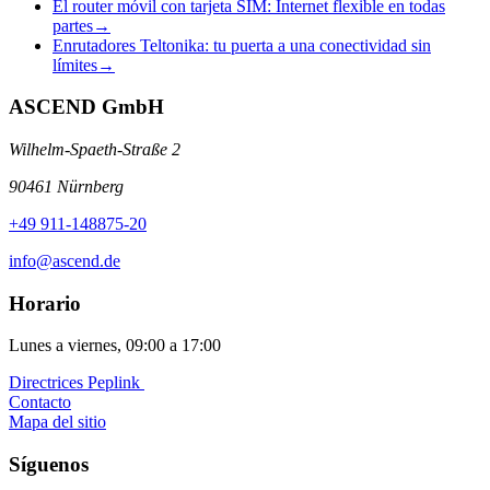
El router móvil con tarjeta SIM: Internet flexible en todas
partes
→
Enrutadores Teltonika: tu puerta a una conectividad sin
límites
→
ASCEND GmbH
Wilhelm-Spaeth-Straße 2
90461 Nürnberg
+49 911-148875-20
info@ascend.de
Horario
Lunes a viernes, 09:00 a 17:00
Directrices Peplink ️
Contacto
Mapa del sitio
Síguenos