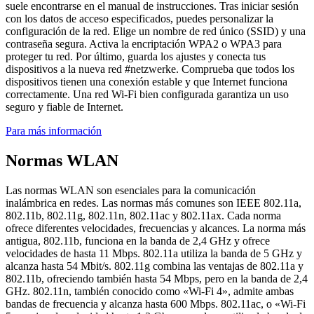
suele encontrarse en el manual de instrucciones. Tras iniciar sesión
con los datos de acceso especificados, puedes personalizar la
configuración de la red. Elige un nombre de red único (SSID) y una
contraseña segura. Activa la encriptación WPA2 o WPA3 para
proteger tu red. Por último, guarda los ajustes y conecta tus
dispositivos a la nueva red #netzwerke. Comprueba que todos los
dispositivos tienen una conexión estable y que Internet funciona
correctamente. Una red Wi-Fi bien configurada garantiza un uso
seguro y fiable de Internet.
Para más información
Normas WLAN
Las normas WLAN son esenciales para la comunicación
inalámbrica en redes. Las normas más comunes son IEEE 802.11a,
802.11b, 802.11g, 802.11n, 802.11ac y 802.11ax. Cada norma
ofrece diferentes velocidades, frecuencias y alcances. La norma más
antigua, 802.11b, funciona en la banda de 2,4 GHz y ofrece
velocidades de hasta 11 Mbps. 802.11a utiliza la banda de 5 GHz y
alcanza hasta 54 Mbit/s. 802.11g combina las ventajas de 802.11a y
802.11b, ofreciendo también hasta 54 Mbps, pero en la banda de 2,4
GHz. 802.11n, también conocido como «Wi-Fi 4», admite ambas
bandas de frecuencia y alcanza hasta 600 Mbps. 802.11ac, o «Wi-Fi