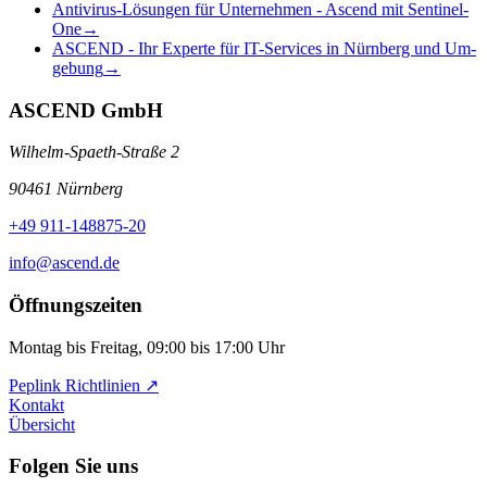
Antivirus-Lösungen für Unter­nehmen - Ascend mit Sentinel­
One
→
ASCEND - Ihr Ex­per­te für IT-Ser­vices in­ Nürn­berg und­ Um­
ge­bung
→
ASCEND GmbH
Wilhelm-Spaeth-Straße 2
90461 Nürnberg
+49 911-148875-20
info@ascend.de
Öffnungszeiten
Montag bis Freitag, 09:00 bis 17:00 Uhr
Peplink Richtlinien ↗️
Kontakt
Übersicht
Folgen Sie uns