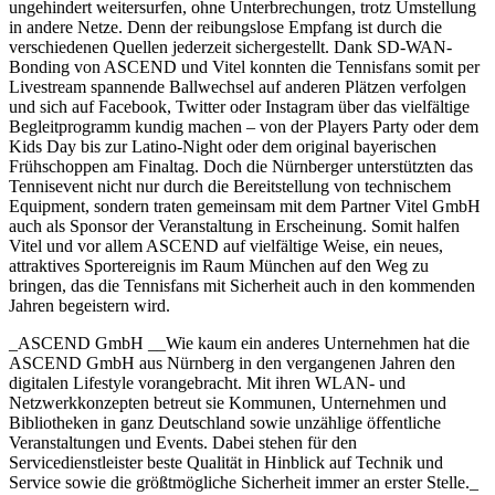
ungehindert weitersurfen, ohne Unterbrechungen, trotz Umstellung
in andere Netze. Denn der reibungslose Empfang ist durch die
verschiedenen Quellen jederzeit sichergestellt. Dank SD-WAN-
Bonding von ASCEND und Vitel konnten die Tennisfans somit per
Livestream spannende Ballwechsel auf anderen Plätzen verfolgen
und sich auf Facebook, Twitter oder Instagram über das vielfältige
Begleitprogramm kundig machen – von der Players Party oder dem
Kids Day bis zur Latino-Night oder dem original bayerischen
Frühschoppen am Finaltag. Doch die Nürnberger unterstützten das
Tennisevent nicht nur durch die Bereitstellung von technischem
Equipment, sondern traten gemeinsam mit dem Partner Vitel GmbH
auch als Sponsor der Veranstaltung in Erscheinung. Somit halfen
Vitel und vor allem ASCEND auf vielfältige Weise, ein neues,
attraktives Sportereignis im Raum München auf den Weg zu
bringen, das die Tennisfans mit Sicherheit auch in den kommenden
Jahren begeistern wird.
_ASCEND GmbH __Wie kaum ein anderes Unternehmen hat die
ASCEND GmbH aus Nürnberg in den vergangenen Jahren den
digitalen Lifestyle vorangebracht. Mit ihren WLAN- und
Netzwerkkonzepten betreut sie Kommunen, Unternehmen und
Bibliotheken in ganz Deutschland sowie unzählige öffentliche
Veranstaltungen und Events. Dabei stehen für den
Servicedienstleister beste Qualität in Hinblick auf Technik und
Service sowie die größtmögliche Sicherheit immer an erster Stelle._