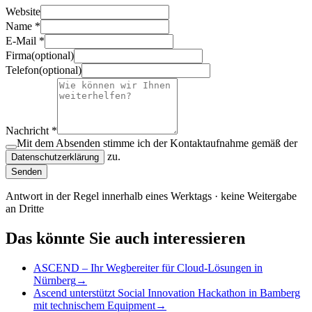
Website
Name
*
E-Mail
*
Firma
(
optional
)
Telefon
(
optional
)
Nachricht
*
Mit dem Absenden stimme ich der Kontaktaufnahme gemäß der
zu.
Datenschutzerklärung
Senden
Antwort in der Regel innerhalb eines Werktags · keine Weitergabe
an Dritte
Das könnte Sie auch interessieren
ASCEND – Ihr Weg­be­rei­ter für Cloud-Lö­sun­gen in
Nürnberg
→
Ascend un­ter­stützt Social Innovation Hackathon in Bam­berg
mit tech­ni­schem Equipment
→