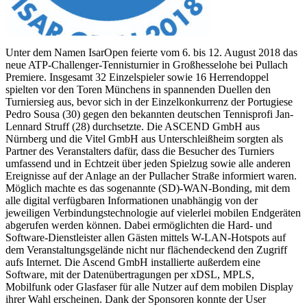
Unter dem Namen IsarOpen feierte vom 6. bis 12. August 2018 das
neue ATP-Challenger-Tennisturnier in Großhesselohe bei Pullach
Premiere. Insgesamt 32 Einzelspieler sowie 16 Herrendoppel
spielten vor den Toren Münchens in spannenden Duellen den
Turniersieg aus, bevor sich in der Einzelkonkurrenz der Portugiese
Pedro Sousa (30) gegen den bekannten deutschen Tennisprofi Jan-
Lennard Struff (28) durchsetzte. Die ASCEND GmbH aus
Nürnberg und die Vitel GmbH aus Unterschleißheim sorgten als
Partner des Veranstalters dafür, dass die Besucher des Turniers
umfassend und in Echtzeit über jeden Spielzug sowie alle anderen
Ereignisse auf der Anlage an der Pullacher Straße informiert waren.
Möglich machte es das sogenannte (SD)-WAN-Bonding, mit dem
alle digital verfügbaren Informationen unabhängig von der
jeweiligen Verbindungstechnologie auf vielerlei mobilen Endgeräten
abgerufen werden können. Dabei ermöglichten die Hard- und
Software-Dienstleister allen Gästen mittels W-LAN-Hotspots auf
dem Veranstaltungsgelände nicht nur flächendeckend den Zugriff
aufs Internet. Die Ascend GmbH installierte außerdem eine
Software, mit der Datenübertragungen per xDSL, MPLS,
Mobilfunk oder Glasfaser für alle Nutzer auf dem mobilen Display
ihrer Wahl erscheinen. Dank der Sponsoren konnte der User