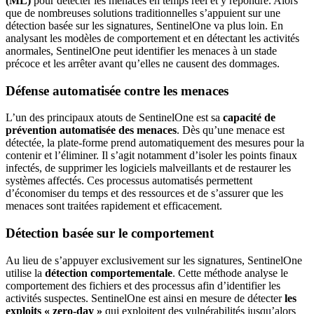
(ML)
pour détecter les menaces en temps réel et y répondre. Alors
que de nombreuses solutions traditionnelles s’appuient sur une
détection basée sur les signatures, SentinelOne va plus loin. En
analysant les modèles de comportement et en détectant les activités
anormales, SentinelOne peut identifier les menaces à un stade
précoce et les arrêter avant qu’elles ne causent des dommages.
Défense automatisée contre les menaces
L’un des principaux atouts de SentinelOne est sa
capacité de
prévention automatisée des menaces
. Dès qu’une menace est
détectée, la plate-forme prend automatiquement des mesures pour la
contenir et l’éliminer. Il s’agit notamment d’isoler les points finaux
infectés, de supprimer les logiciels malveillants et de restaurer les
systèmes affectés. Ces processus automatisés permettent
d’économiser du temps et des ressources et de s’assurer que les
menaces sont traitées rapidement et efficacement.
Détection basée sur le comportement
Au lieu de s’appuyer exclusivement sur les signatures, SentinelOne
utilise la
détection comportementale
. Cette méthode analyse le
comportement des fichiers et des processus afin d’identifier les
activités suspectes. SentinelOne est ainsi en mesure de détecter
les
exploits « zero-day »
qui exploitent des vulnérabilités jusqu’alors