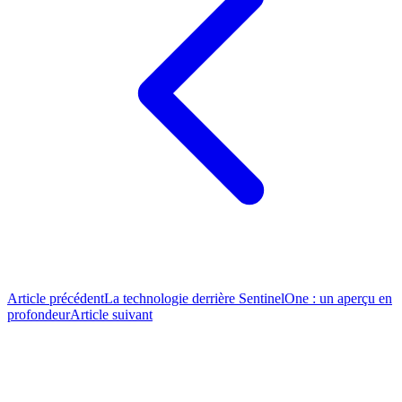
Article précédent
La technologie derrière SentinelOne : un aperçu en
profondeur
Article suivant