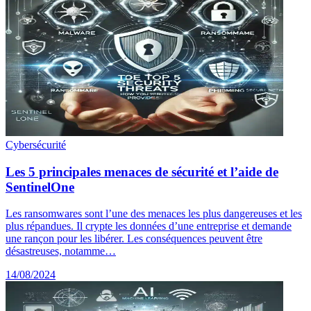
Cybersécurité
Les 5 principales menaces de sécurité et l’aide de
SentinelOne
Les ransomwares sont l’une des menaces les plus dangereuses et les
plus répandues. Il crypte les données d’une entreprise et demande
une rançon pour les libérer. Les conséquences peuvent être
désastreuses, notamme…
14/08/2024