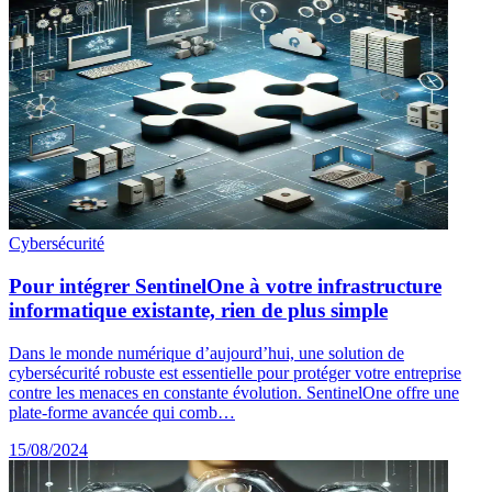
Cybersécurité
Pour intégrer SentinelOne à votre infrastructure
informatique existante, rien de plus simple
Dans le monde numérique d’aujourd’hui, une solution de
cybersécurité robuste est essentielle pour protéger votre entreprise
contre les menaces en constante évolution. SentinelOne offre une
plate-forme avancée qui comb…
15/08/2024