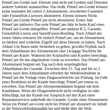
PrimeCare-Geräte und -Dienste sind nicht mit Geräten und Diensten
anderer Anbieter austauschbar. Das heißt, PrimeCare-Geräte können
keine normalen InControl 2-Abonnements, erweiterten Garantien
oder FusionHub-Lizenzen abonnieren. Ebenso können Nicht-
PrimeCare-Geräte PrimeCare nicht abonnieren. Erstes Jahr
PrimeCare inklusive Das erste PrimeCare-Jahr ist beim Kauf eines
PrimeCare-Geräts inbegriffen. PrimeCare umfasst IC2, Garantie,
FusionHub-Lizenz und SpeedFusion-Bonding. Nach Ablauf des
ersten Jahres erneuern Sie einfach PrimeCare, um im Abonnement
zu bleiben und weiterhin Zugriff auf diese Dienste zu haben. Nach
Ablauf Um Ihnen mehr Sicherheit zu geben, gewährt Peplink nach
dem Ablaufdatum des Abonnements eine 14-tägige Nachfrist für
PrimeCare-Käufe. Während der Kulanzfrist sind Kunden berechtigt,
PrimeCare für das abgelaufene Gerät zu erwerben. Das PrimeCare-
Abonnement beginnt am Tag nach dem ursprünglichen
Ablaufdatum der Garantie. Zwischen dem 15. Tag und bis zu 2
Jahren nach dem Ablaufdatum erfordert die Wiederaufnahme in
PrimeCare die Vorlage eines Diagnoseberichts zur Prüfung. Im Falle
eines Bestehens ist der Kunde berechtigt, PrimeCare erneut zu
erwerben. Das PrimeCare-Abonnementdatum beginnt mit dem
Kaufdatum. Wenn der Diagnosebericht nicht verfügbar ist oder
fehlschlägt, hat der Kunde nur Anspruch auf den Kauf eines
Reparaturservices außerhalb der Garantie. Geräte ohne Abonnement
Wenn ein PrimeCare-Gerät nicht bei PrimeCare abonniert ist, behält
es die Netzwerkfunktionalität bei und bleibt über die Web-