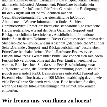
und funktionsaktivierten Lizenzen für die entsprechenden Geräte
nicht mehr. InControl-Abonnement: PrimeCare beinhaltet ein
Abonnement für InControl. Für PrimeCare sind die Bedingungen
für den Zugriff auf InControl identisch mit den
Geschäftsbedingungen für das eigenständige InControl-
Abonnement . Weitere Informationen finden Sie hier.
Garantieservice: PrimeCare bietet eine standardmäßige erweiterte
Hardwaregarantie, wie auf der Seite Garantie-, Support- und
Rückgaberichtlinien beschrieben . Ausführliche Informationen
finden Sie in diesem Dokument. Dieser Garantieservice umfasst den
Standard-RMA-Service, wie im Abschnitt „Standard-RMA“ auf der
Seite „Garantie-, Support- und Rückgaberichtlinien“ beschrieben.
PrimeCare beinhaltet keinen Vorab-Hardware-Ersatzservice.
FusionHub-Lizenz: Geräte unter PrimeCare können sich mit jedem
FusionHub verbinden, ohne auf das Peer-Limit angerechnet zu
werden. Bitte beachten Sie, dass die Peer-Beschränkung zwar
aufgehoben wurde, die Durchsatzbeschränkung jedes FusionHub
jedoch unverändert bleibt. Beispielsweise unterstützt FusionHub
Essential einen Durchsatz von 100 Mbit/s, unabhängig davon, wie
viele Peer-Geräte Sie damit verbinden. Bitte beachten Sie dies,
wenn Sie FusionHub-Bereitstellungen mit PrimeCare-Geräten
entwerfen.
Wir freuen uns, von Ihnen zu hören!