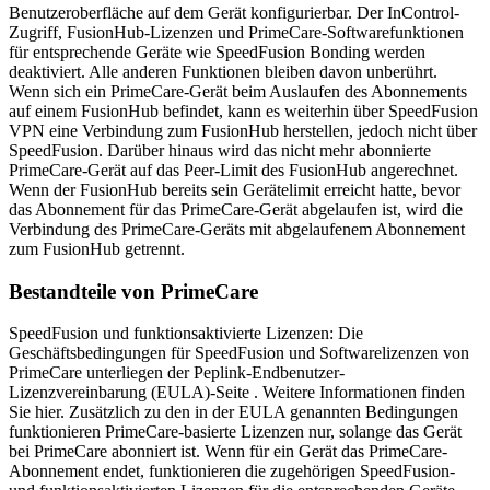
Benutzeroberfläche auf dem Gerät konfigurierbar. Der InControl-
Zugriff, FusionHub-Lizenzen und PrimeCare-Softwarefunktionen
für entsprechende Geräte wie SpeedFusion Bonding werden
deaktiviert. Alle anderen Funktionen bleiben davon unberührt.
Wenn sich ein PrimeCare-Gerät beim Auslaufen des Abonnements
auf einem FusionHub befindet, kann es weiterhin über SpeedFusion
VPN eine Verbindung zum FusionHub herstellen, jedoch nicht über
SpeedFusion. Darüber hinaus wird das nicht mehr abonnierte
PrimeCare-Gerät auf das Peer-Limit des FusionHub angerechnet.
Wenn der FusionHub bereits sein Gerätelimit erreicht hatte, bevor
das Abonnement für das PrimeCare-Gerät abgelaufen ist, wird die
Verbindung des PrimeCare-Geräts mit abgelaufenem Abonnement
zum FusionHub getrennt.
Bestandteile von PrimeCare
SpeedFusion und funktionsaktivierte Lizenzen: Die
Geschäftsbedingungen für SpeedFusion und Softwarelizenzen von
PrimeCare unterliegen der Peplink-Endbenutzer-
Lizenzvereinbarung (EULA)-Seite . Weitere Informationen finden
Sie hier. Zusätzlich zu den in der EULA genannten Bedingungen
funktionieren PrimeCare-basierte Lizenzen nur, solange das Gerät
bei PrimeCare abonniert ist. Wenn für ein Gerät das PrimeCare-
Abonnement endet, funktionieren die zugehörigen SpeedFusion-